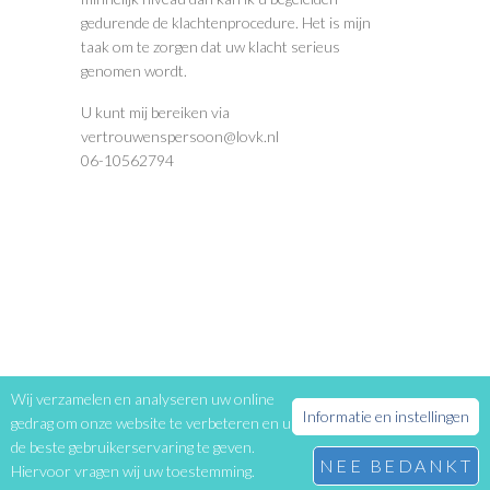
gedurende de klachtenprocedure. Het is mijn
taak om te zorgen dat uw klacht serieus
genomen wordt.
U kunt mij bereiken via
vertrouwenspersoon@lovk.nl
06-10562794
Wij verzamelen en analyseren uw online
Informatie en instellingen
gedrag om onze website te verbeteren en u
de beste gebruikerservaring te geven.
NEE BEDANKT
Hiervoor vragen wij uw toestemming.