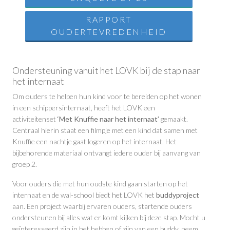
RAPPORT
OUDERTEVREDENHEID
Ondersteuning vanuit het LOVK bij de stap naar
het internaat
Om ouders te helpen hun kind voor te bereiden op het wonen
in een schippersinternaat, heeft het LOVK een
activiteitenset
‘Met Knuffie naar het internaat’
gemaakt.
Centraal hierin staat een filmpje met een kind dat samen met
Knuffie een nachtje gaat logeren op het internaat. Het
bijbehorende materiaal ontvangt iedere ouder bij aanvang van
groep 2.
Voor ouders die met hun oudste kind gaan starten op het
internaat en de wal-school biedt het LOVK het
buddyproject
aan. Een project waarbij ervaren ouders, startende ouders
ondersteunen bij alles wat er komt kijken bij deze stap. Mocht u
geïnteresseerd zijn in het hebben of zijn van een buddy, neem