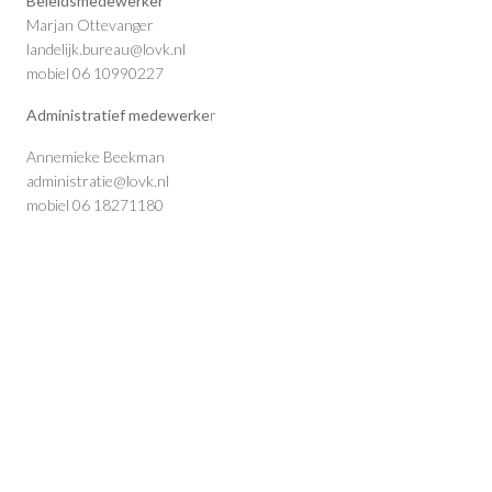
Beleidsmedewerker
Marjan Ottevanger
landelijk.bureau@lovk.nl
mobiel 06 10990227
Administratief medewerke
r
Annemieke Beekman
administratie@lovk.nl
mobiel 06 18271180