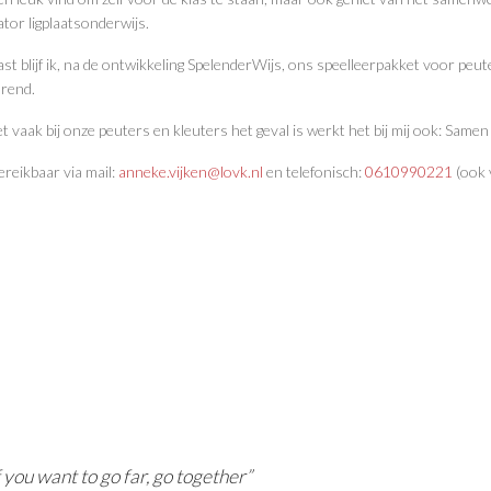
tor ligplaatsonderwijs.
t blijf ik, na de ontwikkeling SpelenderWijs, ons speelleerpakket voor peu
rend.
t vaak bij onze peuters en kleuters het geval is werkt het bij mij ook: Samen
ereikbaar via mail:
anneke.vijken@lovk.nl
en telefonisch:
0610990221
(ook 
If you want to go far, go together”