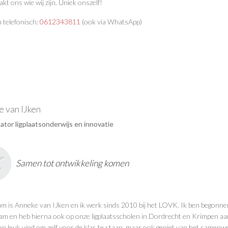
kt ons wie wij zijn. Uniek onszelf!
 telefonisch:
0612343811
(ook via WhatsApp)
 van IJken
ator ligplaatsonderwijs en innovatie
Samen tot ontwikkeling komen
am is Anneke van IJken en ik werk sinds 2010 bij het LOVK. Ik ben begonne
m en heb hierna ook op onze ligplaatsscholen in Dordrecht en Krimpen aan 
een leuk vind om zelf voor de klas te staan, maar ook geniet van het samenwe