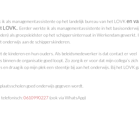
 ik als managementassistente op het landelijk bureau van het LOVK
en va
et LOVK.
. Eerder werkte ik als managementassistente in het basisonderwij
leden) als groepsleidster op het schippersinternaat in Werkendam gewerkt. 
het onderwijs aan de schipperskinderen.
t de kinderen en hun ouders. Als beleidsmedewerker is dat contact er veel
s binnen de organisatie goed loopt. Zo zorg ik er voor dat mijn collega’s zich
en draag ik op mijn plek een steentje bij aan het onderwijs. Bij het LOVK g
gplaatsscholen goed onderwijs gegeven wordt.
 telefonisch:
0610990227
(ook via WhatsApp)