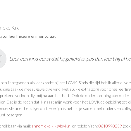
ieke Kik
ator leerlingzorg en mentoraat
Leer een kind eerst dat hij geliefd is, pas dan leert hij al h
ben ik begonnen als leerkracht bij het LOVK. Sinds die tijd heb ik allerlei 
huidige taak de meest geweldige vind. Het stukje extra zorg voor onze leerli
prekend verloopt ligt mij na aan het hart. Ook de ondersteuning aan ouders e
zier. Dat is de reden dat ik naast mijn werk voor het LOVK de opleiding tot
dersteuner heb afgerond. Hoe fijn is het als je samen met ouders en collega’s
nt bezorgen.
ereikbaar via mail:
annemieke.kik@lovk.nl
en telefonisch:
0610990239
(ook