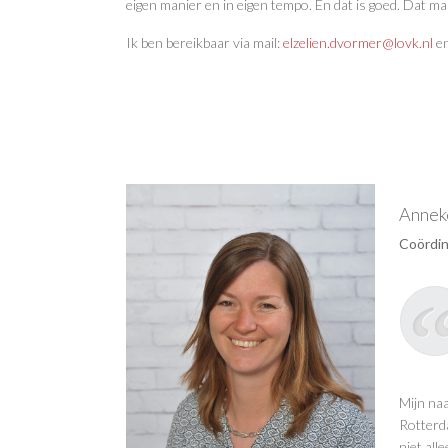
eigen manier en in eigen tempo. En dat is goed. Dat maa
Ik ben bereikbaar via mail:
elzelien.dvormer@lovk.nl
en
Anneke
Coördin
Mijn na
Rotterda
niet all