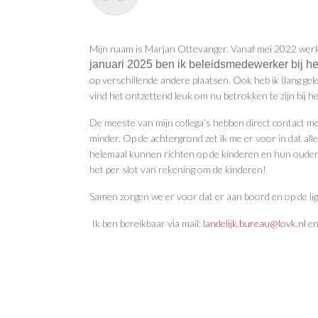
Mijn naam is Marjan Ottevanger. Vanaf mei 2022 werk
januari 2025 ben ik beleidsmedewerker bij h
op verschillende andere plaatsen. Ook heb ik (lang ge
vind het ontzettend leuk om nu betrokken te zijn bij 
De meeste van mijn collega’s hebben direct contact me
minder. Op de achtergrond zet ik me er voor in dat alle
helemaal kunnen richten op de kinderen en hun ouders 
het per slot van rekening om de kinderen!
Samen zorgen we er voor dat er aan boord en op de li
Ik ben bereikbaar via mail:
landelijk.bureau@lovk.nl
en