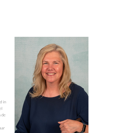
d in
el
n de
aar