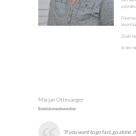
coördina
Daarnaas
VoortVa
Zoals he
Ik ben b
Marjan Ottevanger
Beleidsmedewerker
“If you want to go fast, go alone. 