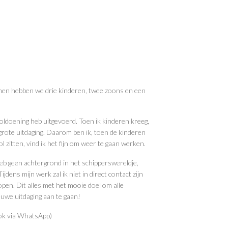
en hebben we drie kinderen, twee zoons en een
oldoening heb uitgevoerd. Toen ik kinderen kreeg,
grote uitdaging. Daarom ben ik, toen de kinderen
l zitten, vind ik het fijn om weer te gaan werken.
heb geen achtergrond in het schipperswereldje,
jdens mijn werk zal ik niet in direct contact zijn
open. Dit alles met het mooie doel om alle
euwe uitdaging aan te gaan!
ok via WhatsApp)