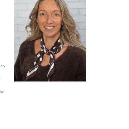
ten
or
age