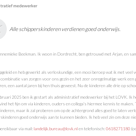
tratief medewerker
Alle schipperskinderen verdienen goed onderwijs.
Annemieke Beekman. Ik woon in Dordrecht, ben getrouwd met Arjan, en sam
pgeleid en heb gewerkt als verloskundige, een mooi beroep wat ik met veel v
 combinatie van zorgen voor ons gezin en het zeer onregelmatige werk een 
ren, een aantal jaren bij hen thuis geweest. Nu de kinderen alle drie op schoo
bruari 2025 ben ik gestart als administratief medewerker bij het LOVK. Ik 
vind het fijn om via kinderen, ouders en collega’s hiermee kennis te maken. Ti
inderen, maar ik zal proberen om op de achtergrond alles goed te laten verl
skinderen goed onderwijs aan te kunnen bieden. Ik heb veel zin om deze ni
ereikbaar via mail:
landelijk.bureau@lovk.nl
en telefonisch:
0618271180
(o