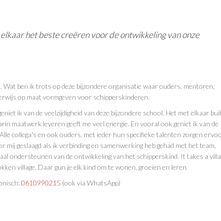
lkaar het beste creëren voor de ontwikkeling van onze
K. Wat ben ik trots op deze bijzondere organisatie waar ouders, mentoren,
erwijs op maat vormgeven voor schipperskinderen.
niet ik van de veelzijdigheid van deze bijzondere school. Het met elkaar bui
arin maatwerk leveren geeft me veel energie. En vooral ook geniet ik van de
lle collega's en ook ouders, met ieder hun specifieke talenten zorgen ervo
voor mij geslaagd als ik verbinding en samenwerking heb gehad met het team,
aal ondersteunen van de ontwikkeling van het schipperskind. It takes a vill
okken village. Daar gun je elk kind om te wonen, groeien en leren.
onisch:
0610990215
(ook via WhatsApp)