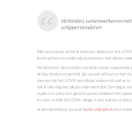
Verbinden, samenwerken en met e
schipperskinderen
Met veel passie vertel ik iedereen altijd over het LOV
leerkrachten en onderwijsassistentes met elkaar ond
Als directeur-bestuurder van deze mooie organisatie ge
de box denken en gericht zijn op wat wél kan en het da
mensen die het LOVK met elkaar maken tot wat ze is. A
dat ik elke dag met plezier mijn werk doe. Een dag is 
ouders en externen, gericht op het einddoel: het optim
to raise a child. De LOVK village is een warme en betr
Ik ben bereikbaar via mail:
lienke.vdijk@lovk.nl
en telef