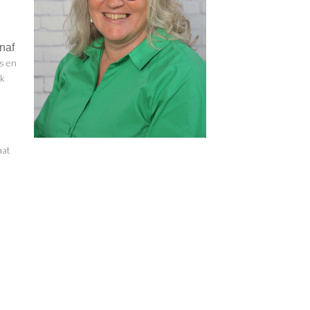
naf
s en
Ik
aat