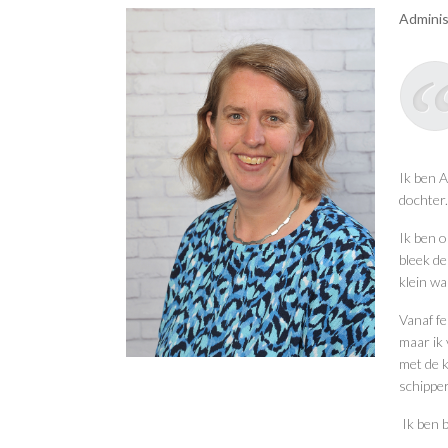
Adminis
Ik ben 
dochter.
Ik ben o
bleek de
klein wa
Vanaf fe
maar ik 
met de k
schipper
Ik ben b