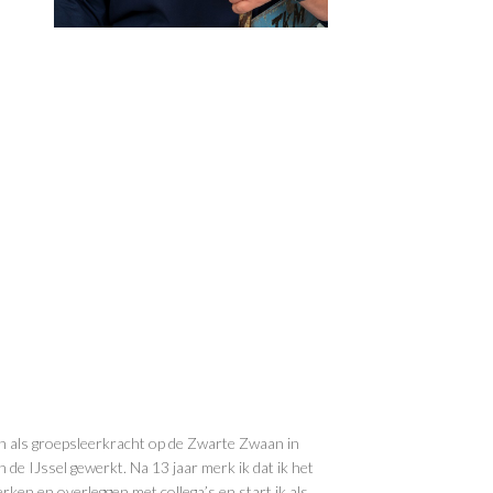
n als groepsleerkracht op de Zwarte Zwaan in
de IJssel gewerkt. Na 13 jaar merk ik dat ik het
rken en overleggen met collega’s en start ik als