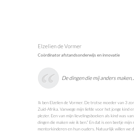
Elzelien de Vormer
Coördinator afstandsonderwijs en innovatie
De dingen die mij anders maken, 
Ik ben Elzelien de Vormer. De trotse moeder van 3 zo
Zuid-Afrika. Vanwege mijn liefde voor het jonge kind en 
plezier. Een van mijn lievelingsboeken als kind was va
dingen die maken wie ik ben.” En dat is een beetje mij
mentorkinderen en hun ouders. Natuurlijk willen we da