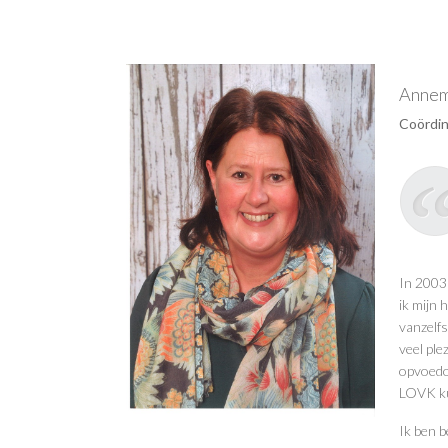
Annem
Coördin
In 2003 
ik mijn 
vanzelfs
veel ple
opvoedon
LOVK ku
Ik ben b