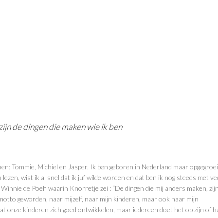
zijn de dingen die maken wie ik ben
nen: Tommie, Michiel en Jasper. Ik ben geboren in Nederland maar opgegroei
lezen, wist ik al snel dat ik juf wilde worden en dat ben ik nog steeds met ve
n Winnie de Poeh waarin Knorretje zei : “De dingen die mij anders maken, zij
n motto geworden, naar mijzelf, naar mijn kinderen, maar ook naar mijn
t onze kinderen zich goed ontwikkelen, maar iedereen doet het op zijn of h